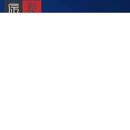
台灣公司
T：
+886-2-27207890
E：
ExhibitNews.tw@pilatus-intl.com
香港公司
T：
+852-28380326
E：
ExhibitNews.tw@pilatus-intl.com