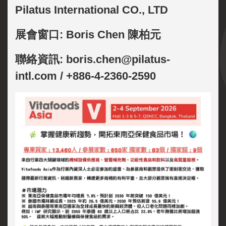
Pilatus International CO., LTD
展會窗口: Boris Chen 陳柏元
聯絡資訊: boris.chen@pilatus-
intl.com / +886-4-2360-2590